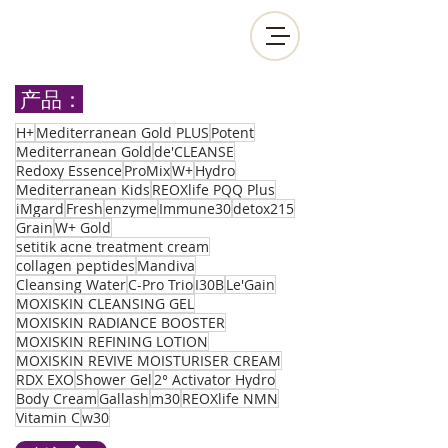
产品：
H+
Mediterranean Gold PLUS
Potent
Mediterranean Gold
de'CLEANSE
Redoxy Essence
ProMix
W+
Hydro
Mediterranean Kids
REOXlife PQQ Plus
iMgard
Fresh
enzyme
Immune30
detox215
Grain
W+ Gold
setitik acne treatment cream
collagen peptides
Mandiva
Cleansing Water
C-Pro Trio
I30B
Le'Gain
MOXISKIN CLEANSING GEL
MOXISKIN RADIANCE BOOSTER
MOXISKIN REFINING LOTION
MOXISKIN REVIVE MOISTURISER CREAM
RDX EXO
Shower Gel
2° Activator Hydro
Body Cream
Gallash
m30
REOXlife NMN
Vitamin C
w30