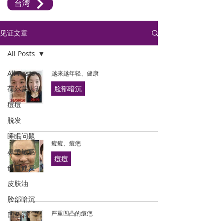
台湾
见证文章
All Posts
All Posts
越来越年轻、健康
荷尔蒙失调
脸部暗沉
痘痘
脱发
睡眠问题
痘痘、痘疤
鼻子敏感
痘痘
伤口修复
皮肤油
脸部暗沉
凹凸洞
严重凹凸的痘疤