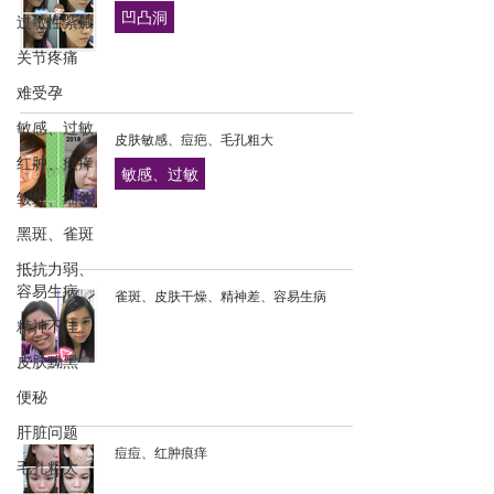
凹凸洞
过敏性紫癜
关节疼痛
难受孕
敏感、过敏
皮肤敏感、痘疤、毛孔粗大
红肿、痕痒
敏感、过敏
皱纹、细纹
黑斑、雀斑
抵抗力弱、
容易生病
雀斑、皮肤干燥、精神差、容易生病
精神不佳
皮肤黝黑
便秘
肝脏问题
痘痘、红肿痕痒
毛孔粗大