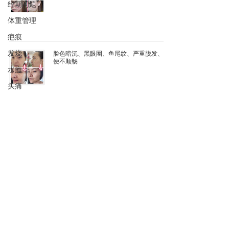
经期问题
体重管理
疤痕
发烧
脸色暗沉、黑眼圈、鱼尾纹、严重脱发、排
便不顺畅
水痘
头痛
手足口症
高血糖
Skin tone became brighter and firmer
更年期
咳嗽
肠胃不适
包包脸
黑眼圈
Acne scar mark
高血压