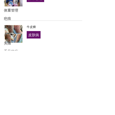
经期问题
体重管理
疤痕
发烧
牛皮癣
水痘
皮肤病
头痛
手足口症
高血糖
使用不当产品导致皮肤敏感、红肿、痕痒、
更年期
疼痛
敏感、过敏
咳嗽
肠胃不适
包包脸
黑眼圈
原来我还可以变瘦、变美、变年轻
高血压
体重管理