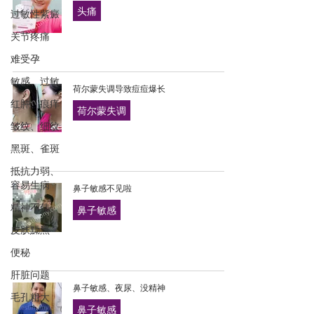
头痛
过敏性紫癜
关节疼痛
难受孕
敏感、过敏
荷尔蒙失调导致痘痘爆长
红肿、痕痒
荷尔蒙失调
皱纹、细纹
黑斑、雀斑
抵抗力弱、
容易生病
鼻子敏感不见啦
精神不佳
鼻子敏感
皮肤黝黑
便秘
肝脏问题
鼻子敏感、夜尿、没精神
毛孔粗大
鼻子敏感