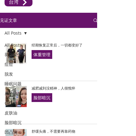
台湾
见证文章
All Posts
All Posts
经期恢复正常后，一切都变好了
荷尔蒙失调
体重管理
痘痘
脱发
睡眠问题
减肥减到没精神，人很憔悴
鼻子敏感
脸部暗沉
伤口修复
皮肤油
脸部暗沉
凹凸洞
舒缓头痛，不需要再靠药物