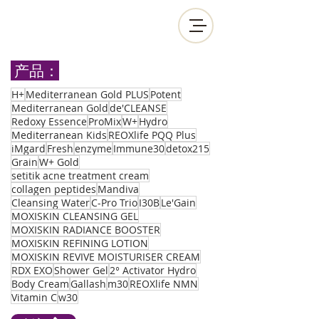
产品：
H+
Mediterranean Gold PLUS
Potent
Mediterranean Gold
de'CLEANSE
Redoxy Essence
ProMix
W+
Hydro
Mediterranean Kids
REOXlife PQQ Plus
iMgard
Fresh
enzyme
Immune30
detox215
Grain
W+ Gold
setitik acne treatment cream
collagen peptides
Mandiva
Cleansing Water
C-Pro Trio
I30B
Le'Gain
MOXISKIN CLEANSING GEL
MOXISKIN RADIANCE BOOSTER
MOXISKIN REFINING LOTION
MOXISKIN REVIVE MOISTURISER CREAM
RDX EXO
Shower Gel
2° Activator Hydro
Body Cream
Gallash
m30
REOXlife NMN
Vitamin C
w30