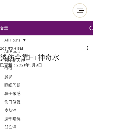
文章
All Posts
2021年5月18日
All Posts
烫伤全靠H+神奇水
荷尔蒙失调
已更新：
2021年9月8日
痘痘
脱发
睡眠问题
鼻子敏感
伤口修复
皮肤油
脸部暗沉
凹凸洞