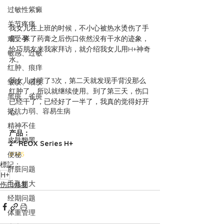
过敏性紫癜
关节疼痛
我女儿在上班的时候，不小心被热水烫伤了手
背。搽了药膏之后伤口依然没有干水的迹象，
难受孕
恰巧朋友来我家拜访，就介绍我女儿用H+神奇
敏感、过敏
水。
红肿、痕痒
我女儿才喷了3次，第二天就发现手背没那么
皱纹、细纹
红肿了，所以就继续使用。到了第三天，伤口
黑斑、雀斑
已经干了，已经好了一半了，我真的觉得好开
抵抗力弱、容易生病
心。
精神不佳
产品：
皮肤黝黑
2° REOX Series H+
#745
便秘
標記：
肝脏问题
H+
毛孔粗大
伤口修复
经期问题
体重管理