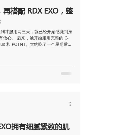
O，再搭配 RDX EXO，整
痘
头痛
手足口症
眼
想到才服用两三天，就已经开始感觉到身
信心。 后来，她开始服用完整的 C-
Plus 和 POTNT。大约吃了一个星期后，
一样了，气色变得更好，人也看起来更
后，变化更加明显。她的肤色看起来比之
了很多，睡眠也改善不少。整个人的脸
给人的感觉也更年轻、更有精神。 到了
XO。使用 RDX EXO 后，肌肤状态更进
亮，脸部状态也变得更精致。内在保养
更加明显。 因为她本身年纪还年轻，吸
RO 和 RDX EXO 的搭配下，整个人的
 看着她从一开始服用 PQQ，到后来
XO，整个人的改 变真的很明显。气色、精
，也让人看见
 EXO拥有细腻紧致的肌