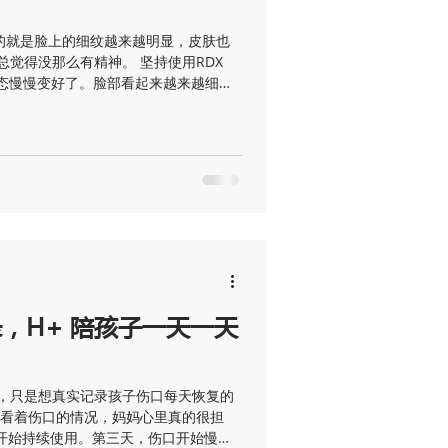
意的就是脸上的细纹越来越明显，皮肤也
觉得没那么有精神。 坚持使用RDX
状态慢慢变好了。脸部看起来越来越细
以前更光滑。最让我开心的是，皮肤感
精神、更年轻。 现在每次照镜子，都会
对自己更有自信。真的很庆幸自己遇到
用，也希望把这份喜悦分享给更多和我一样
 EXO #002
，H+ 陪孩子一天一天
，只是想真实记录孩子伤口每天恢复的
，看着伤口的情况，妈妈心里真的很担
上开始持续使用。第三天，伤口开始慢慢