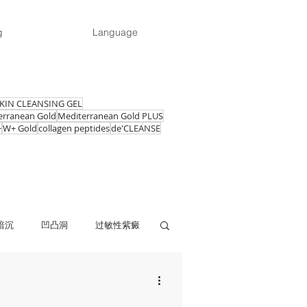
g
Language
KIN CLEANSING GEL
erranean Gold
Mediterranean Gold PLUS
+
W+ Gold
collagen peptides
de'CLEANSE
暗沉
凹凸洞
过敏性紫癜
易生病
精神不佳