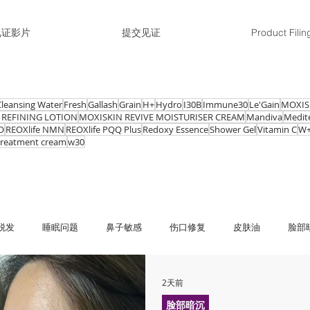
见证影片
提交见证
Product Filin
Cleansing Water
Fresh
Gallash
Grain
H+
Hydro
I30B
Immune30
Le'Gain
MOXIS
 REFINING LOTION
MOXISKIN REVIVE MOISTURISER CREAM
Mandiva
Medit
O
REOXlife NMN
REOXlife PQQ Plus
Redoxy Essence
Shower Gel
Vitamin C
W
 treatment cream
w30
脱发
睡眠问题
鼻子敏感
伤口修复
皮肤油
脸部
敏
红肿、痕痒
皱纹、细纹
黑斑、雀斑
抵抗力弱、容
2天前
脸部暗沉