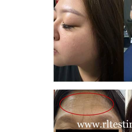
皮肤黝黑
便秘
肝脏问题
高血糖