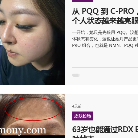
从 PQQ 到 C-PR
毛孔粗大
经期问题
体重管理
疤痕
发烧
水
个人状态越来越亮
一开始，她只是先服用 PQQ。没
体状态有变化，这也让她对产品更有
PRO 组合，也就是 NMN、PQQ 
就可以感觉到整个人的状态明显不
精神、更有活力。 差不多一个月
前更白、更透亮，精神状态也提升
部状态看起来更漂亮、更有光泽，
6月1日，她又开始搭配使用 RDX E
一步提升，整体感觉更加细嫩、透
加上外在护理一起进行，效果真的
收和恢复能力也比较好，所以在 C-P
状态越来越好，皮肤也越来越亮眼。
4天前
坚持 C-PRO，再搭配 RDX E
皮肤松弛
神、睡眠和肌肤状态都一步步变好
63岁也能通过RDX