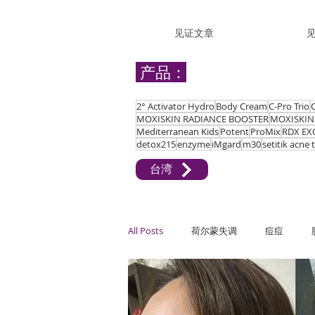
见证文章
产品：
2° Activator Hydro
Body Cream
C-Pro Trio
MOXISKIN RADIANCE BOOSTER
MOXISKIN
Mediterranean Kids
Potent
ProMix
RDX EX
detox215
enzyme
iMgard
m30
setitik acne
台湾
All Posts
荷尔蒙失调
痘痘
关节疼痛
难受孕
敏感、过