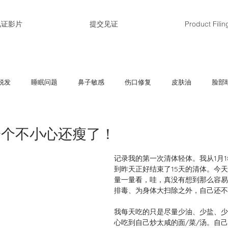
见证影片
提交见证
Product Filin
脱发
睡眠问题
鼻子敏感
伤口修复
皮肤油
脸部
孕
敏感、过敏
红肿、痕痒
皱纹、细纹
黑斑、雀斑
一个不小心还瘦了！
记录我的第一次清体轻体。我从1月1
肝脏问题
毛孔粗大
经期问题
体重管理
疤痕
到昨天正好结束了15天的清体。今
量一量看，哇，真没有想到那么容易
排毒、为身体大扫除之外，自己还不小心
我每天吃的只是尽量少油、少盐、少
心吃到自己炒太咸的面/菜/汤。自