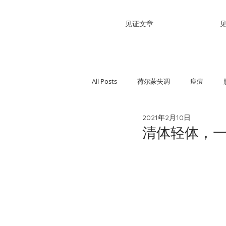
见证文章
All Posts
荷尔蒙失调
痘痘
2021年2月10日
过敏性紫癜
关节疼痛
难受
清体轻体，
精神不佳
皮肤黝黑
便秘
手足口症
高血糖