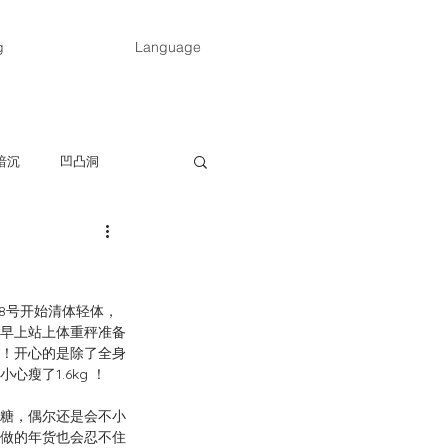
g
Language
暗沉
凹凸洞
抵抗力弱、容易生病
8号开始清体轻体，
发烧
水痘
头痛
天早上站上体重秤准备
！开心的是除了全身
瘦了1.6kg ！
糖，偶尔还是会不小
己做的年货也会忍不住