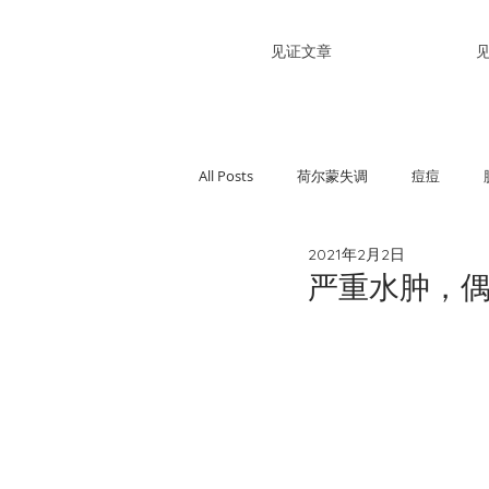
见证文章
All Posts
荷尔蒙失调
痘痘
2021年2月2日
过敏性紫癜
关节疼痛
难受
严重水肿，
精神不佳
皮肤黝黑
便秘
手足口症
高血糖