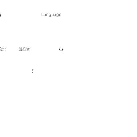
g
Language
暗沉
凹凸洞
抵抗力弱、容易生病
发烧
水痘
头痛