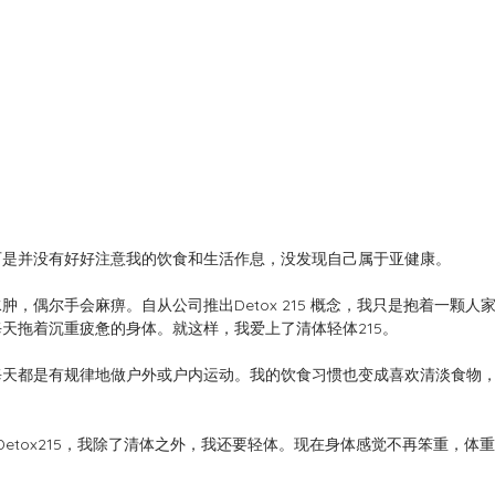
可是并没有好好注意我的饮食和生活作息，没发现自己属于亚健康。
，偶尔手会麻痹。自从公司推出Detox 215 概念，我只是抱着一颗人
天拖着沉重疲惫的身体。就这样，我爱上了清体轻体215。
每天都是有规律地做户外或户内运动。我的饮食习惯也变成喜欢清淡食物
nd 的Detox215，我除了清体之外，我还要轻体。现在身体感觉不再笨重，体