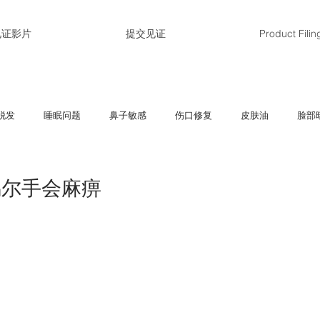
见证影片
提交见证
Product Filin
脱发
睡眠问题
鼻子敏感
伤口修复
皮肤油
脸部
孕
敏感、过敏
红肿、痕痒
皱纹、细纹
黑斑、雀斑
偶尔手会麻痹
肝脏问题
毛孔粗大
经期问题
体重管理
疤痕