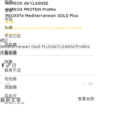
疤痕
NUREOX de’CLEANSE
NUREOX PROTEIN ProMix
发烧
REOXlife Mediterranean GOLD Plus
水痘
#78
头痛
#MediterraneanGoldPLUS
#deCLEANSE
#ProMix
手足口症
標記：
高血糖
Mediterranean Gold PLUS
de'CLEANSE
ProMix
体重管理
更年期
咳嗽
肠胃不适
包包脸
黑眼圈
高血压
查看全部
最新文章
抵御19病毒
气喘
水肿
PCOS