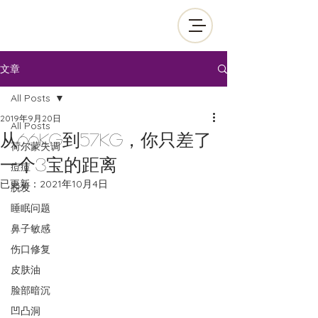
文章
All Posts
2019年9月20日
All Posts
从66kg到57kg，你只差了
荷尔蒙失调
一个3宝的距离
痘痘
已更新：
2021年10月4日
脱发
睡眠问题
鼻子敏感
伤口修复
皮肤油
脸部暗沉
凹凸洞