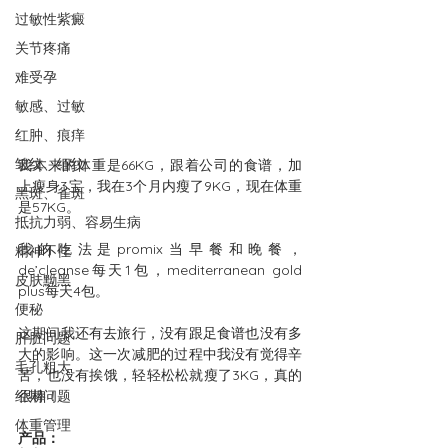
过敏性紫癜
关节疼痛
难受孕
敏感、过敏
红肿、痕痒
皱纹、细纹
我本来的体重是66KG，跟着公司的食谱，加
上瘦身3宝，我在3个月内瘦了9KG，现在体重
黑斑、雀斑
是57KG。
抵抗力弱、容易生病
我的吃法是promix当早餐和晚餐，
精神不佳
de’cleanse每天1包，mediterranean gold 
皮肤黝黑
plus每天4包。
便秘
这期间我还有去旅行，没有跟足食谱也没有多
肝脏问题
大的影响。这一次减肥的过程中我没有觉得辛
毛孔粗大
苦，也没有挨饿，轻轻松松就瘦了3KG，真的
很棒！
经期问题
体重管理
产品：