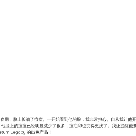
青春期，脸上长满了痘痘。一开始看到他的脸，我非常担心。自从我让他开
个月，他脸上的痘痘已经明显减少了很多，痘疤印也变得更浅了。我还提醒他
rn Legacy 的出色产品！