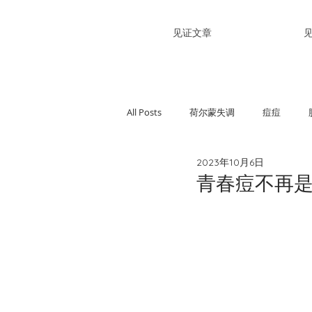
见证文章
All Posts
荷尔蒙失调
痘痘
2023年10月6日
过敏性紫癜
关节疼痛
难受
青春痘不再是问
精神不佳
皮肤黝黑
便秘
手足口症
高血糖