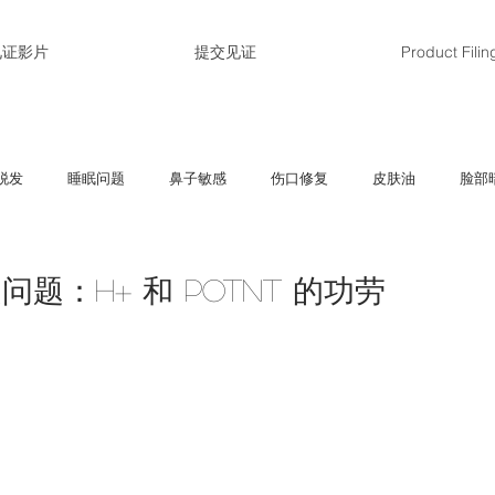
见证影片
提交见证
Product Filin
脱发
睡眠问题
鼻子敏感
伤口修复
皮肤油
脸部
孕
敏感、过敏
红肿、痕痒
皱纹、细纹
黑斑、雀斑
题：H+ 和 Potnt 的功劳
肝脏问题
毛孔粗大
经期问题
体重管理
疤痕