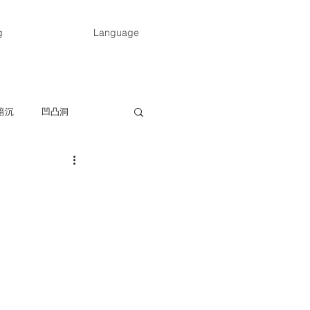
g
Language
暗沉
凹凸洞
抵抗力弱、容易生病
发烧
水痘
头痛