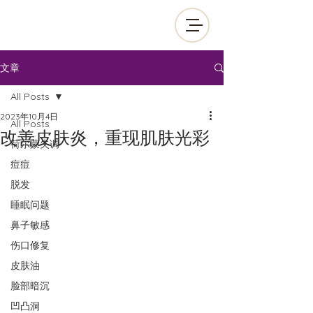
文章
All Posts
2023年10月4日
All Posts
改善皮肤炎，重现肌肤光彩
荷尔蒙失调
痘痘
脱发
睡眠问题
鼻子敏感
伤口修复
皮肤油
脸部暗沉
凹凸洞