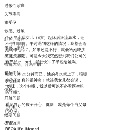
过敏性紫癜
关节疼痛
难受孕
敏感、过敏
今天早上我女儿（6岁）起床后狂流鼻水，还
红肿、痕痒
不停打喷嚏。平时遇到这样的情况，我都会给
皱纹、细纹
她喝维他命C。如果还是不行，就会给她吃少
许的伤风药。可是今天我突然想到我们公司的
黑斑、雀斑
新产品iMGard，就赶快冲了半包给她喝。
抵抗力弱、容易生病
精神不佳
哇塞，才20分钟而已，她的鼻水就止了，喷嚏
也停了！真的很神奇！就连我女儿都会说，
皮肤黝黑
“妈咪，这个好哦，我以后可以不必看医生吃
便秘
药了哦”。
肝脏问题
看见自己的孩子开心、健康，就是每个当父母
毛孔粗大
的心愿。
经期问题
产品：
体重管理
REOXlife iMgard