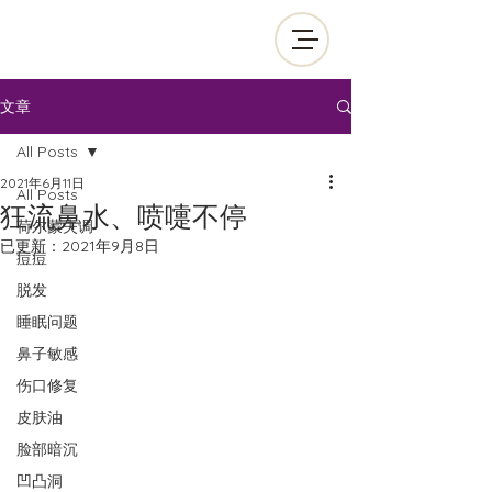
文章
All Posts
2021年6月11日
All Posts
狂流鼻水、喷嚏不停
荷尔蒙失调
已更新：
2021年9月8日
痘痘
脱发
睡眠问题
鼻子敏感
伤口修复
皮肤油
脸部暗沉
凹凸洞