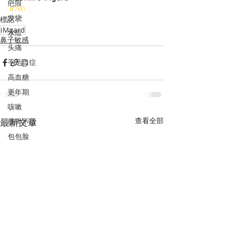
疤痕
#760
发烧
標記：
iMgard
水痘
鼻子敏感
头痛
手足口症
高血糖
更年期
咳嗽
查看全部
最新文章
肠胃不适
包包脸
黑眼圈
高血压
抵御19病毒
气喘
水肿
PCOS