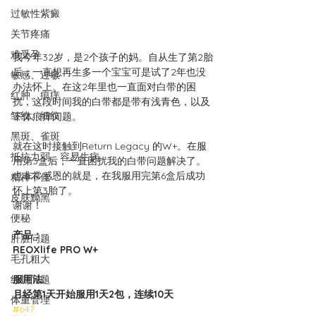
过敏性紫癜
关节疼痛
难受孕
我今年32岁，是2个孩子的妈。自从生了第2胎
后，一直想再生多一个宝宝可是试了2年也没
敏感、过敏
办法怀上。在这2年里也一直面对白带的困
红肿、痕痒
扰，这段时间我的白带都是带有浅青色，以及
皱纹、细纹
下体痕痒问题。
黑斑、雀斑
就在这时接触到Return Legacy 的W+。在服
抵抗力弱、容易生病
用第3盒后，一直困扰我的白带问题解决了。
也非常感恩的就是，在我服用完第6盒后成功
精神不佳
怀上第3胎了。
皮肤黝黑
谢谢！
便秘
产品：
肝脏问题
REOXlife PRO W+
毛孔粗大
经期问题
服用法:
月经第1天开始服用1天2包，连续10天
体重管理
#647