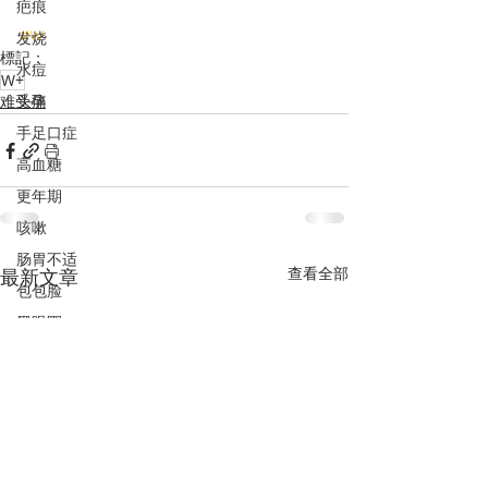
疤痕
#W
发烧
標記：
水痘
W+
头痛
难受孕
手足口症
高血糖
更年期
咳嗽
肠胃不适
查看全部
最新文章
包包脸
黑眼圈
高血压
抵御19病毒
气喘
水肿
PCOS