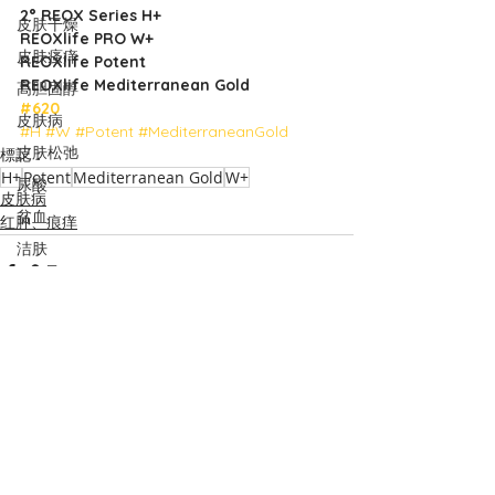
2° REOX Series H+
皮肤干燥
REOXlife PRO W+
皮肤瘙痒
REOXlife Potent
REOXlife Mediterranean Gold
高胆固醇
#620
皮肤病
#H
#W
#Potent
#MediterraneanGold
皮肤松弛
標記：
H+
Potent
Mediterranean Gold
W+
尿酸
皮肤病
贫血
红肿、痕痒
洁肤
促进母乳
夜尿
排毒
改善食欲
查看全部
最新文章
夜尿
身体酸痛
排尿问题