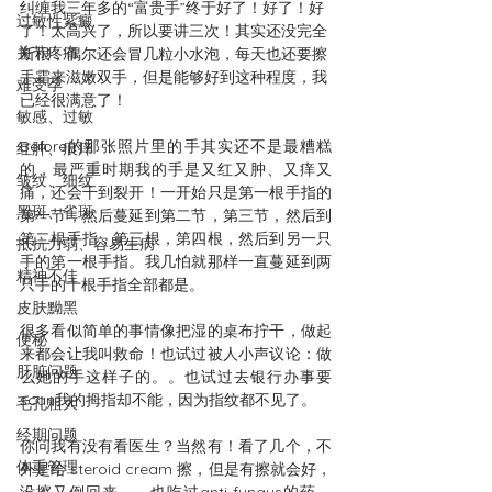
纠缠我三年多的“富贵手”终于好了！好了！好
过敏性紫癜
了！太高兴了，所以要讲三次！其实还没完全
关节疼痛
断根，偶尔还会冒几粒小水泡，每天也还要擦
手霜来滋嫩双手，但是能够好到这种程度，我
难受孕
已经很满意了！
敏感、过敏
Before的那张照片里的手其实还不是最糟糕
红肿、痕痒
的，最严重时期我的手是又红又肿、又痒又
皱纹、细纹
痛，还会干到裂开！一开始只是第一根手指的
黑斑、雀斑
第一节，然后蔓延到第二节，第三节，然后到
第二根手指，第三根，第四根，然后到另一只
抵抗力弱、容易生病
手的第一根手指。我几怕就那样一直蔓延到两
精神不佳
只手的十根手指全部都是。
皮肤黝黑
很多看似简单的事情像把湿的桌布拧干，做起
便秘
来都会让我叫救命！也试过被人小声议论：做
肝脏问题
么她的手这样子的。。也试过去银行办事要
scan我的拇指却不能，因为指纹都不见了。
毛孔粗大
经期问题
你问我有没有看医生？当然有！看了几个，不
体重管理
外是给 steroid cream 擦，但是有擦就会好，