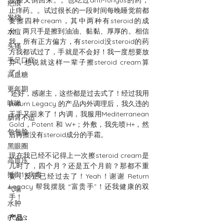
没擦又倒回来。。也吃过anti-fungus的药，
疤痕
止痒药。。试过很长的一段时间每晚睡觉前都
发烧
要擦四种cream，其中两种有steroid的成
分，两只手是擦到油油、黏黏、厚厚的。相信
水痘
我，所有正方偏方，有steroid没steroid的药
头痛
方我都试过了，手就是不会好！我一度想要放
手足口症
弃，想说就这样一辈子擦steroid cream算
了！
高血糖
更年期
 还好，感谢主，这些都是过去式了！经过我用
咳嗽
Return Legacy 的产品内外调理后，我久违的
玉手又回来了！内调，我服用Mediterranean 
肠胃不适
Gold，Potent 和 W+；外敷，我先喷H+，然
包包脸
后再擦没有steroid成分的手霜。
黑眼圈
现在我已经不记得上一次擦steroid cream是
高血压
几时了，四个月？还是五个月前？那都不重
抵御19病毒
要，反正已经过去了！Yeah！谢谢 Return 
Legacy 帮我摆脱 “富贵手”！还我健康的双
气喘
手！
水肿
PCOS
产品：