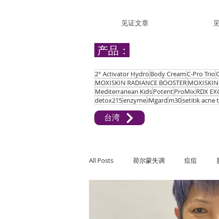
见证文章
产品：
2° Activator Hydro
Body Cream
C-Pro Trio
MOXISKIN RADIANCE BOOSTER
MOXISKIN
Mediterranean Kids
Potent
ProMix
RDX EX
detox215
enzyme
iMgard
m30
setitik acne
台湾
All Posts
荷尔蒙失调
痘痘
关节疼痛
难受孕
敏感、过