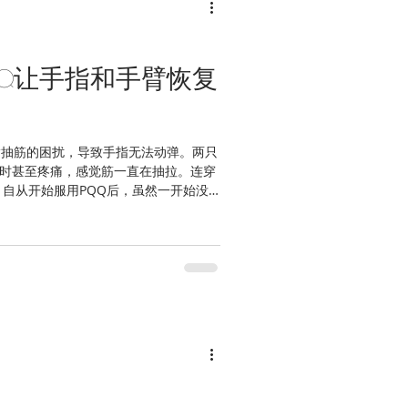
QQ让手指和手臂恢复
指抽筋的困扰，导致手指无法动弹。两只
时甚至疼痛，感觉筋一直在抽拉。连穿
 自从开始服用PQQ后，虽然一开始没
周左右后，我逐渐发现手指的灵活性恢