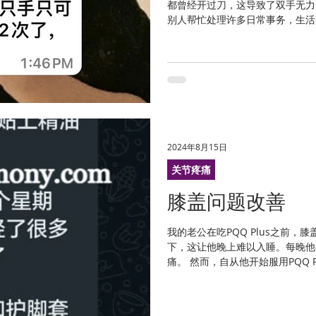
都曾经开过刀，这导致了双手无力
别人帮忙处理许多日常事务，生活
开始服用PQQ后，竟然无意间发
有所缓解。更让...
2024年8月15日
关节疼痛
膝盖问题改善
我的老公在吃PQQ Plus之前
下，这让他晚上难以入睡。每晚他
痛。 然而，自从他开始服用PQQ 
多，晚上也终于能够安然入睡了。
一边了...