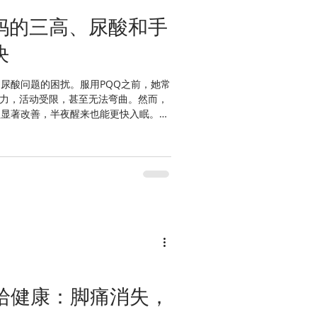
妈的三高、尿酸和手
痘
头痛
手足口症
决
和尿酸问题的困扰。服用PQQ之前，她常
力，活动受限，甚至无法弯曲。然而，
欲显著改善，半夜醒来也能更快入眠。最
能够轻松弯曲了。PQQ不仅大大改善了
重拾健康：脚痛消失，