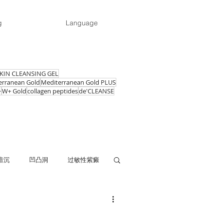
g
Language
KIN CLEANSING GEL
erranean Gold
Mediterranean Gold PLUS
+
W+ Gold
collagen peptides
de'CLEANSE
暗沉
凹凸洞
过敏性紫癜
易生病
精神不佳