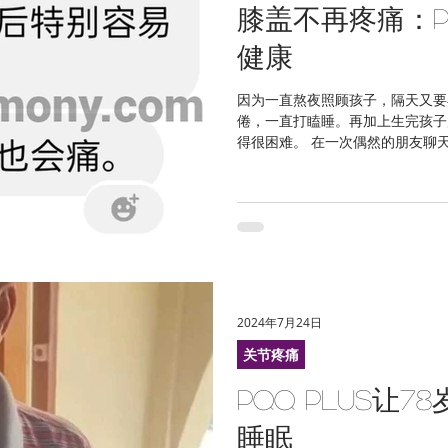
膝盖不再疼痛：PQ
健康
因为一直熬夜照顾孩子，隔天又要
倦，一直打瞌睡。再加上生完孩子
得很困难。 在一次偶然的朋友聊天中
看。坚持服用两个星期后，我真的
后不再打瞌睡，...
2024年7月24日
关节疼痛
PQQ Plus让
睡眠