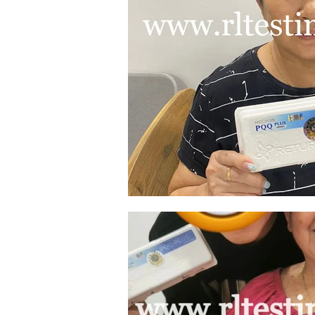
皮肤黝黑
便秘
肝脏问题
高血糖