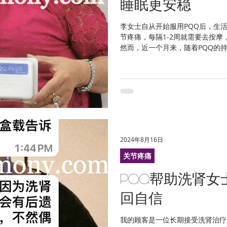
睡眠更安稳
李女士自从开始服用PQQ后，生
节疼痛，每隔1-2周就需要去按
然而，近一个月来，随着PQQ的
解，不再需要频繁按摩，这不仅让
费用。...
2024年8月16日
关节疼痛
PQQ帮助洗肾
回自信
我的顾客是一位长期接受洗肾治疗