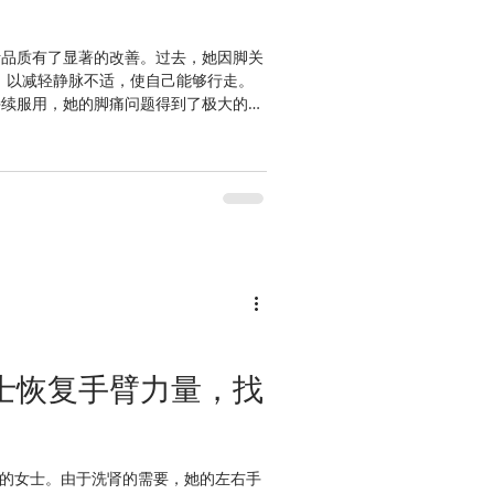
活品质有了显著的改善。过去，她因脚关
摩，以减轻静脉不适，使自己能够行走。
持续服用，她的脚痛问题得到了极大的缓
她的脚感觉更舒服，也为她省下了不少
女士恢复手臂力量，找
的女士。由于洗肾的需要，她的左右手