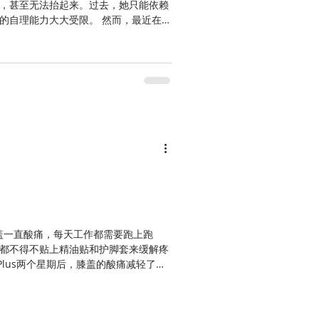
，甚至无法抬起来。过去，她只能依赖
的自理能力大大受限。 然而，最近在她
现左手居然可以抬高了，右手的麻痹感也
，膝盖一直酸痛，每天工作都需要跑上跑
都不得不贴上精油贴和护脚套来缓解疼
Plus两个星期后，膝盖的酸痛减轻了很
现在，那些精油贴和护脚套都被他放到