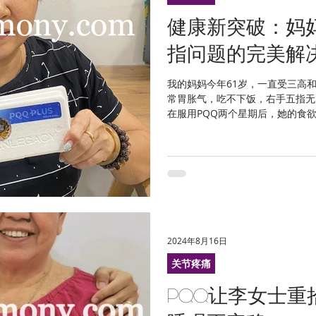
健康新突破：妈
毛孔粗大
经期问题
体重管理
疤痕
发烧
水
指问题的完美解
我的妈妈今年61岁，一直受三高
常胃胀气，吃不下饭，右手五指无
在服用PQQ两个星期后，她的食
让人惊喜的是，她的右手手指现在
她的睡眠质...
2024年8月16日
关节疼痛
PQQ让李女士