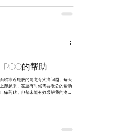
PQQ的帮助
面临靠近屁股的尾龙骨疼痛问题。每天
上爬起来，甚至有时候需要老公的帮助
止痛药贴，但都未能有效缓解我的疼痛
会感到非常疲倦，总是很爱睡觉，整天都