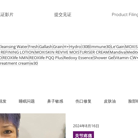
见证影片
提交见证
Product Filin
Cleansing Water
Fresh
Gallash
Grain
H+
Hydro
I30B
Immune30
Le'Gain
MOXIS
 REFINING LOTION
MOXISKIN REVIVE MOISTURISER CREAM
Mandiva
Medit
O
REOXlife NMN
REOXlife PQQ Plus
Redoxy Essence
Shower Gel
Vitamin C
W
 treatment cream
w30
脱发
睡眠问题
鼻子敏感
伤口修复
皮肤油
脸部
敏
红肿、痕痒
皱纹、细纹
黑斑、雀斑
抵抗力弱、容
2024年8月16日
关节疼痛