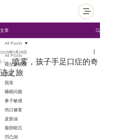
文章
All Posts
2025年5月28日
All Posts
H+ 喷雾，孩子手足口症的奇
荷尔蒙失调
迹之旅
痘痘
脱发
睡眠问题
鼻子敏感
伤口修复
皮肤油
脸部暗沉
凹凸洞