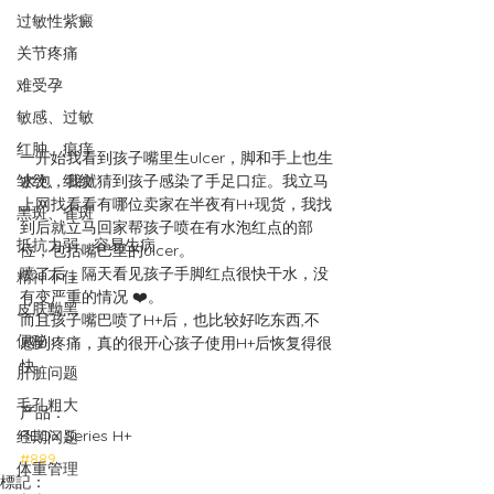
过敏性紫癜
关节疼痛
难受孕
敏感、过敏
红肿、痕痒
一开始我看到孩子嘴里生ulcer，脚和手上也生
皱纹、细纹
水泡，我就猜到孩子感染了手足口症。我立马
上网找看看有哪位卖家在半夜有H+现货，我找
黑斑、雀斑
到后就立马回家帮孩子喷在有水泡红点的部
抵抗力弱、容易生病
位，包括嘴巴里的ulcer。
喷了后，隔天看见孩子手脚红点很快干水，没
精神不佳
有变严重的情况 ❤️。
皮肤黝黑
而且孩子嘴巴喷了H+后，也比较好吃东西,不
便秘
感到疼痛，真的很开心孩子使用H+后恢复得很
快。
肝脏问题
毛孔粗大
产品：
REOX Series H+
经期问题
#889
体重管理
標記：