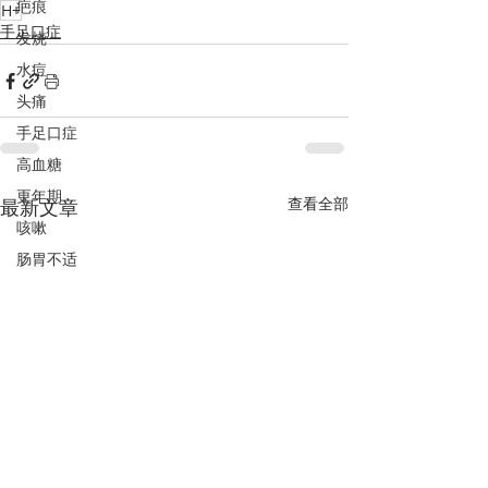
疤痕
H+
手足口症
发烧
水痘
头痛
手足口症
高血糖
更年期
查看全部
最新文章
咳嗽
肠胃不适
包包脸
黑眼圈
高血压
抵御19病毒
气喘
水肿
PCOS